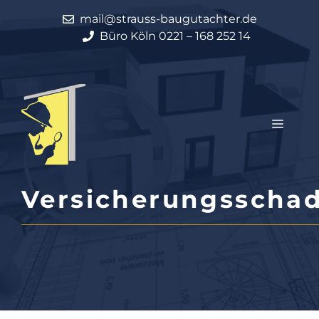
Zum
mail@strauss-baugutachter.de
Inhalt
Büro Köln 0221 – 168 252 14
springen
Menü
Versicherungsscha